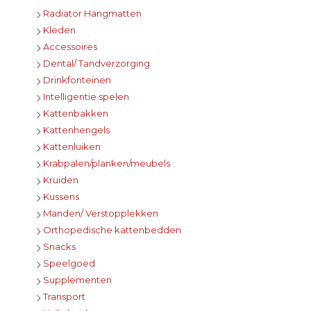
Radiator Hangmatten
Kleden
Accessoires
Dental/ Tandverzorging
Drinkfonteinen
Intelligentie spelen
Kattenbakken
Kattenhengels
Kattenluiken
Krabpalen/planken/meubels
Kruiden
Kussens
Manden/ Verstopplekken
Orthopedische kattenbedden
Snacks
Speelgoed
Supplementen
Transport