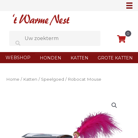
Ga
naar
de
inhoud
0
WEBSHOP
HONDEN
KATTEN
GROTE KATTEN
Home
/
Katten
/
Speelgoed
/ Robocat Mouse