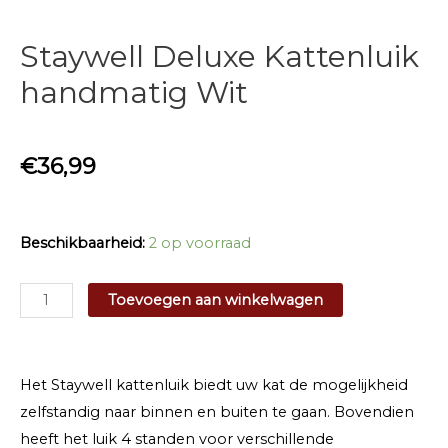
Staywell Deluxe Kattenluik
handmatig Wit
€
36,99
Beschikbaarheid:
2 op voorraad
Staywell
Toevoegen aan winkelwagen
Deluxe
Kattenluik
handmatig
Het Staywell kattenluik biedt uw kat de mogelijkheid
Wit
zelfstandig naar binnen en buiten te gaan. Bovendien
aantal
heeft het luik 4 standen voor verschillende