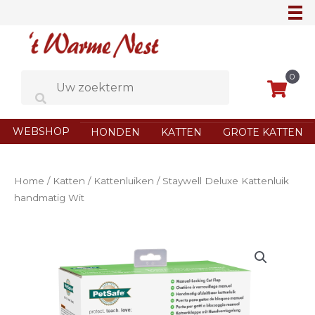
Ga
naar
de
inhoud
0
WEBSHOP
HONDEN
KATTEN
GROTE KATTEN
Home
/
Katten
/
Kattenluiken
/ Staywell Deluxe Kattenluik
handmatig Wit