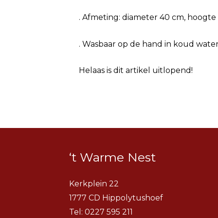
. Afmeting: diameter 40 cm, hoogt
. Wasbaar op de hand in koud water,
Helaas is dit artikel uitlopend!
‘t Warme Nest
Kerkplein 22
1777 CD Hippolytushoef
Tel:
0227 595 211