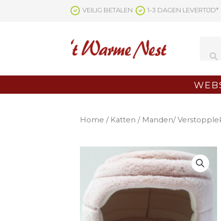
Ga
VEILIG BETALEN
1-3 DAGEN LEVERTIJD*
naar
de
inhoud
WEB
Home
/
Katten
/
Manden/ Verstopple