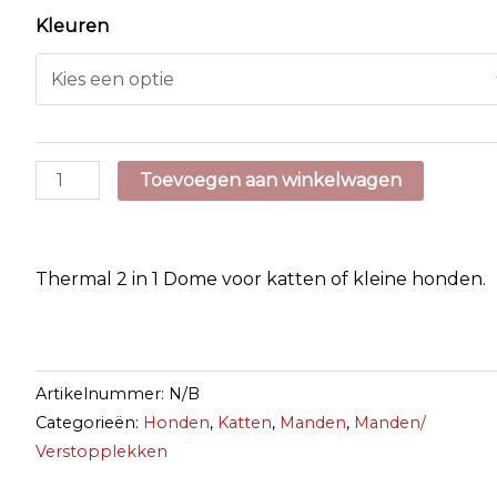
Kleuren
Thermal
Toevoegen aan winkelwagen
2
in
1
Thermal 2 in 1 Dome voor katten of kleine honden.
Dome
aantal
Artikelnummer:
N/B
Categorieën:
Honden
,
Katten
,
Manden
,
Manden/
Verstopplekken