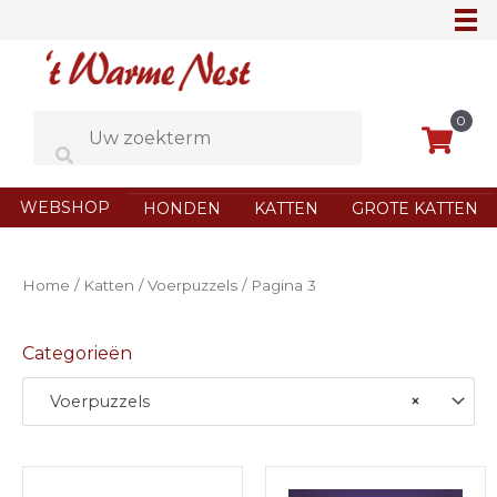
Ga
naar
de
inhoud
0
WEBSHOP
HONDEN
KATTEN
GROTE KATTEN
Home
/
Katten
/
Voerpuzzels
/ Pagina 3
Categorieën
Voerpuzzels
×