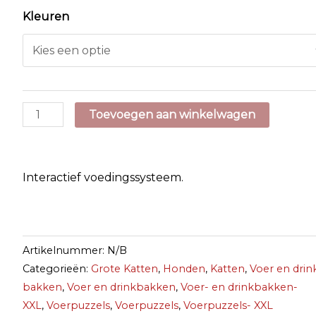
Kleuren
2
Toevoegen aan winkelwagen
in
1
Slow
Interactief voedingssysteem.
Paw
7
Pad
Artikelnummer:
N/B
Feeder
Categorieën:
Grote Katten
,
Honden
,
Katten
,
Voer en drin
aantal
bakken
,
Voer en drinkbakken
,
Voer- en drinkbakken-
XXL
,
Voerpuzzels
,
Voerpuzzels
,
Voerpuzzels- XXL