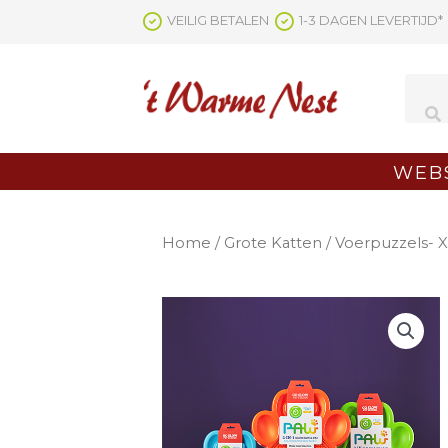
Ga
VEILIG BETALEN
1-3 DAGEN LEVERTIJD*
naar
de
inhoud
WEB
Home
/
Grote Katten
/
Voerpuzzels- 