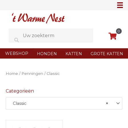
Ga
naar
de
inhoud
0
WEBSHOP
HONDEN
KATTEN
GROTE KATTEN
Home
/
Penningen
/ Classic
Categorieën
Classic
×