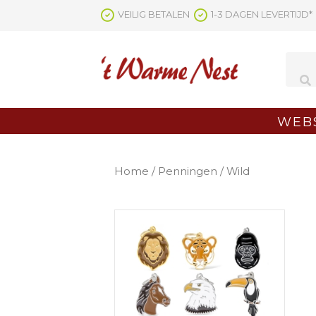
Ga
VEILIG BETALEN
1-3 DAGEN LEVERTIJD*
naar
de
inhoud
WEB
Home
/
Penningen
/ Wild