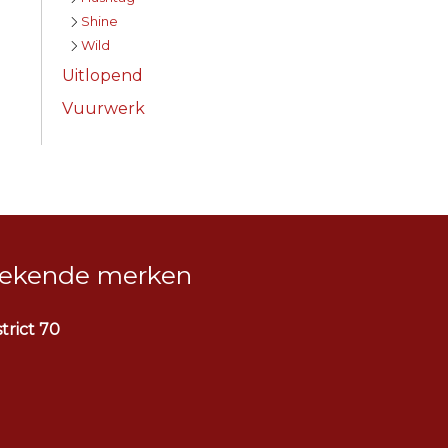
Shine
Wild
Uitlopend
Vuurwerk
ekende merken
strict 70