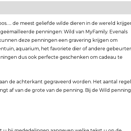
bos….. de meest geliefde wilde dieren in de wereld krijge
 geëmailleerde penningen: Wild van MyFamily. Evenals
 kunnen deze penningen een gravering krijgen om
ntuin, aquarium, het favoriete dier of andere gebeurten
nningen dus ook perfecte geschenken om cadeau te
an de achterkant gegraveerd worden. Het aantal regel
gt af van de grote van de penning. Bij de Wild pennin
nt u bij mededelingen aangeven welke tekst u op de