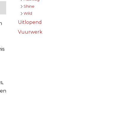
Shine
Wild
Uitlopend
n
Vuurwerk
is
s,
gen