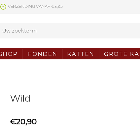
VERZENDING VANAF €3,95
SHOP
HONDEN
KATTEN
GROTE KA
Wild
€
20,90