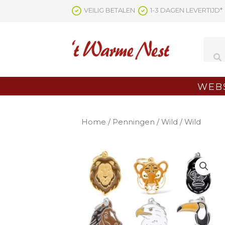
Ga
VEILIG BETALEN
1-3 DAGEN LEVERTIJD*
naar
de
inhoud
WEB
Home
/
Penningen
/
Wild
/ Wild