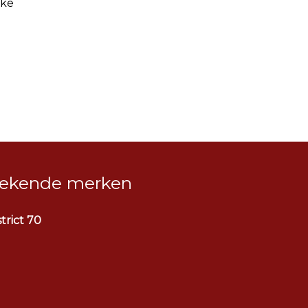
jke
ekende merken
strict 70