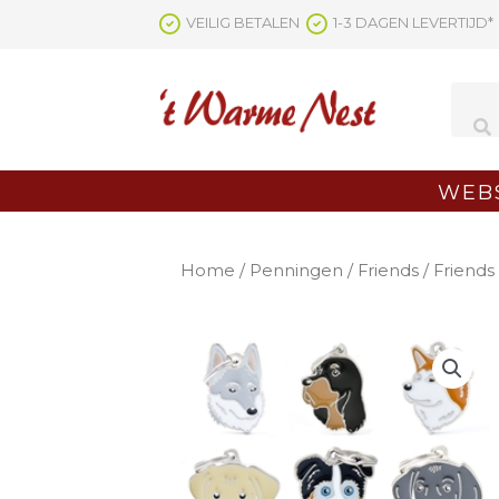
Ga
VEILIG BETALEN
1-3 DAGEN LEVERTIJD*
naar
de
inhoud
WEB
Home
/
Penningen
/
Friends
/ Friends