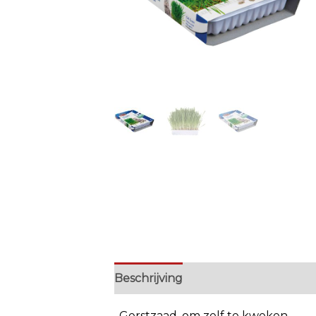
Beschrijving
Extra informatie
. Gerstzaad, om zelf te kweken.