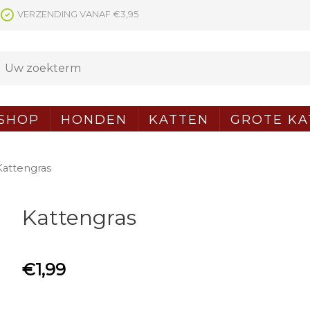
VERZENDING VANAF €3,95
SHOP
HONDEN
KATTEN
GROTE KA
Kattengras
Kattengras
€
1,99