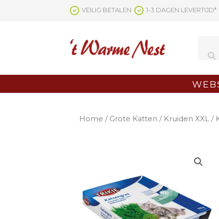
Ga
VEILIG BETALEN
1-3 DAGEN LEVERTIJD*
naar
de
inhoud
WEB
Home
/
Grote Katten
/
Kruiden XXL
/ 