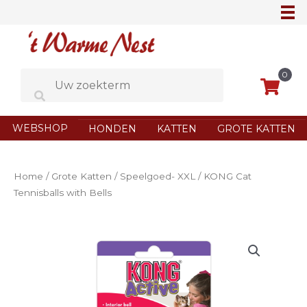
Ga
naar
de
inhoud
0
WEBSHOP
HONDEN
KATTEN
GROTE KATTEN
Home
/
Grote Katten
/
Speelgoed- XXL
/ KONG Cat
Tennisballs with Bells