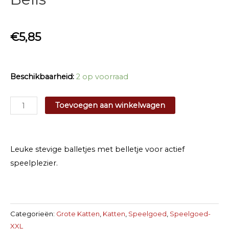
€
5,85
Beschikbaarheid:
2 op voorraad
KONG
Toevoegen aan winkelwagen
Cat
Tennisballs
with
Leuke stevige balletjes met belletje voor actief
Bells
speelplezier.
aantal
Categorieën:
Grote Katten
,
Katten
,
Speelgoed
,
Speelgoed-
XXL