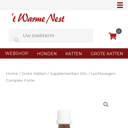
Ga
naar
de
inhoud
0
WEBSHOP
HONDEN
KATTEN
GROTE KATTEN
Home
/
Grote Katten
/
Supplementen XXL
/ Luchtwegen
Complex Forte