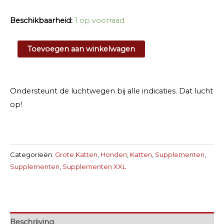
Beschikbaarheid:
1 op voorraad
Luchtwegen
Toevoegen aan winkelwagen
Complex
Forte
aantal
Ondersteunt de luchtwegen bij alle indicaties. Dat lucht
op!
Categorieën:
Grote Katten
,
Honden
,
Katten
,
Supplementen
,
Supplementen
,
Supplementen XXL
Beschrijving