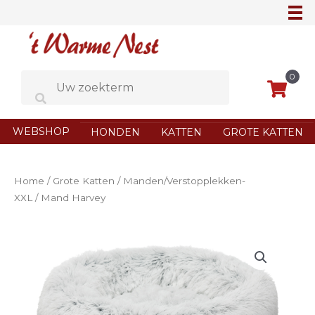
Ga
naar
de
inhoud
0
WEBSHOP
HONDEN
KATTEN
GROTE KATTEN
Home
/
Grote Katten
/
Manden/Verstopplekken-
XXL
/ Mand Harvey