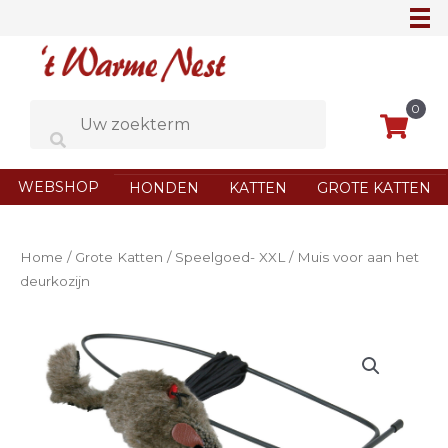
Ga
naar
de
inhoud
0
WEBSHOP
HONDEN
KATTEN
GROTE KATTEN
Home
/
Grote Katten
/
Speelgoed- XXL
/ Muis voor aan het
deurkozijn