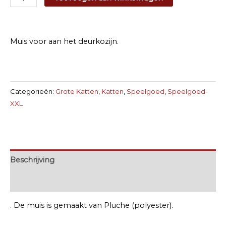
voor
aan
het
Muis voor aan het deurkozijn.
deurkozijn
aantal
Categorieën:
Grote Katten
,
Katten
,
Speelgoed
,
Speelgoed-
XXL
Beschrijving
Extra informatie
. De muis is gemaakt van Pluche (polyester).