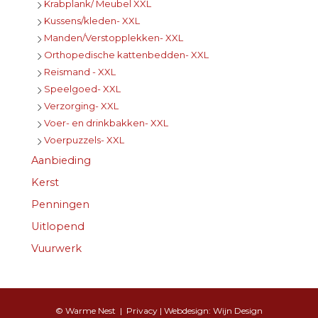
Krabplank/ Meubel XXL
Kussens/kleden- XXL
Manden/Verstopplekken- XXL
Orthopedische kattenbedden- XXL
Reismand - XXL
Speelgoed- XXL
Verzorging- XXL
Voer- en drinkbakken- XXL
Voerpuzzels- XXL
Aanbieding
Kerst
Penningen
Uitlopend
Vuurwerk
© Warme Nest |
Privacy
| Webdesign:
Wijn Design