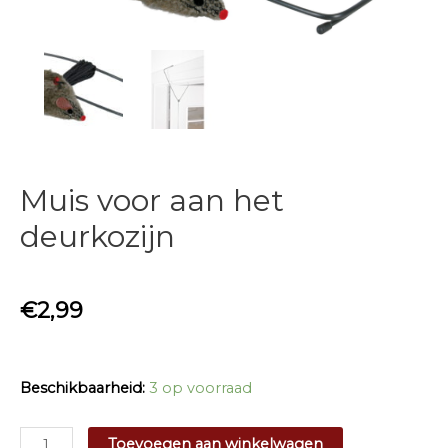
Muis voor aan het
deurkozijn
€
2,99
Beschikbaarheid:
3 op voorraad
Muis
Toevoegen aan winkelwagen