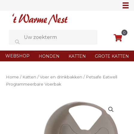
Ga
naar
de
inhoud
0
WEBSHOP
HONDEN
KATTEN
GROTE KATTEN
Home
/
Katten
/
Voer en drinkbakken
/ Petsafe Eatwell
Programmeerbare Voerbak