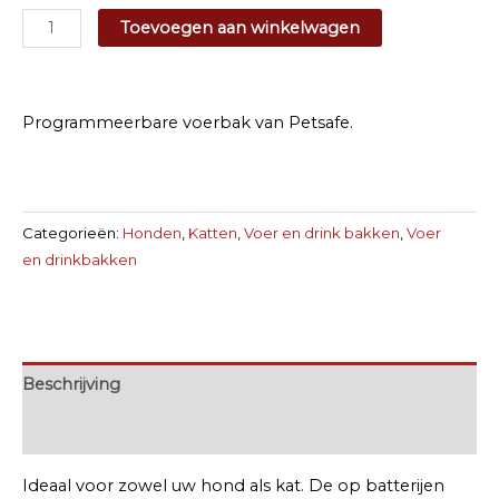
Petsafe
Toevoegen aan winkelwagen
Eatwell
Programmeerbare
Voerbak
Programmeerbare voerbak van Petsafe.
aantal
Categorieën:
Honden
,
Katten
,
Voer en drink bakken
,
Voer
en drinkbakken
Beschrijving
Extra informatie
Ideaal voor zowel uw hond als kat. De op batterijen