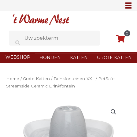
Ga
naar
de
inhoud
0
WEBSHOP
HONDEN
KATTEN
GROTE KATTEN
Home
/
Grote Katten
/
Drinkfonteinen-XXL
/ PetSafe
Streamside Ceramic Drinkfontein