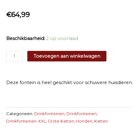
€
64,99
Beschikbaarheid:
2 op voorraad
PetSafe
Toevoegen aan winkelwagen
Streamside
Ceramic
Drinkfontein
Deze fontein is heel geschikt voor schuwere huisdieren.
aantal
Categorieën:
Drinkfonteinen
,
Drinkfonteinen
,
Drinkfonteinen-XXL
,
Grote Katten
,
Honden
,
Katten