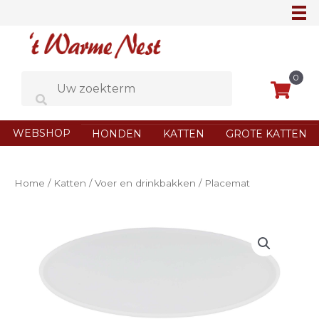
Ga
naar
de
inhoud
0
WEBSHOP
HONDEN
KATTEN
GROTE KATTEN
Home
/
Katten
/
Voer en drinkbakken
/ Placemat