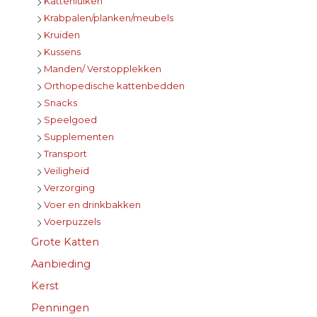
Kattenluiken
Krabpalen/planken/meubels
Kruiden
Kussens
Manden/ Verstopplekken
Orthopedische kattenbedden
Snacks
Speelgoed
Supplementen
Transport
Veiligheid
Verzorging
Voer en drinkbakken
Voerpuzzels
Grote Katten
Aanbieding
Kerst
Penningen