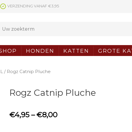
VERZENDING VANAF €3,95
SHOP
HONDEN
KATTEN
GROTE KA
XL
/ Rogz Catnip Pluche
Rogz Catnip Pluche
€
4,95
–
€
8,00