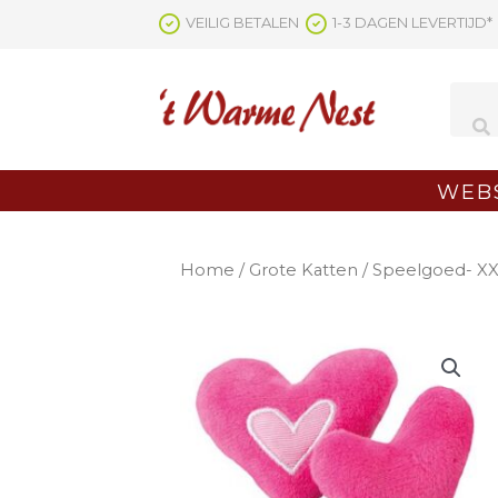
Ga
VEILIG BETALEN
1-3 DAGEN LEVERTIJD*
naar
de
inhoud
WEB
Home
/
Grote Katten
/
Speelgoed- X