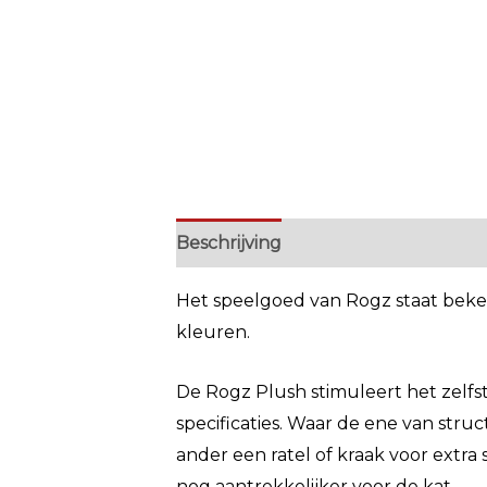
Beschrijving
Extra informatie
Het speelgoed van Rogz staat bekent
kleuren.
De Rogz Plush stimuleert het zelfst
specificaties. Waar de ene van stru
ander een ratel of kraak voor extra 
nog aantrekkelijker voor de kat.