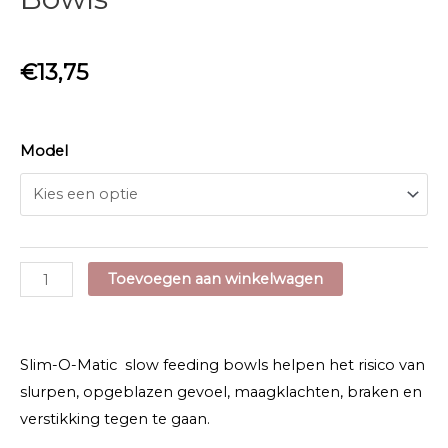
€
13,75
Model
Slim-
Toevoegen aan winkelwagen
O-
Matic
Slow
Slim-O-Matic slow feeding bowls helpen het risico van
Feeding
slurpen, opgeblazen gevoel, maagklachten, braken en
Bowls
verstikking tegen te gaan.
aantal