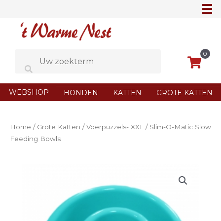
Ga
naar
de
inhoud
0
WEBSHOP
HONDEN
KATTEN
GROTE KATTEN
Home
/
Grote Katten
/
Voerpuzzels- XXL
/ Slim-O-Matic Slow
Feeding Bowls