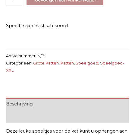
aan
elastisch
koord
Speeltje aan elastisch koord.
aantal
Artikelnummer:
N/B
Categorieën:
Grote Katten
,
Katten
,
Speelgoed
,
Speelgoed-
XXL
Beschrijving
Extra informatie
Deze leuke speeltjes voor de kat kunt u ophangen aan