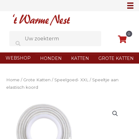
Ga
naar
de
inhoud
0
WEBSHOP
HONDEN
KATTEN
GROTE KATTEN
Home
/
Grote Katten
/
Speelgoed- XXL
/ Speeltje aan
elastisch koord