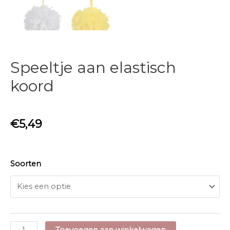
Speeltje aan elastisch
koord
€
5,49
Soorten
Speeltje
Toevoegen aan winkelwagen