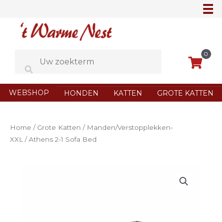
Ga
naar
de
inhoud
0
WEBSHOP
HONDEN
KATTEN
GROTE KATTEN
Home
/
Grote Katten
/
Manden/Verstopplekken-
XXL
/ Athens 2-1 Sofa Bed