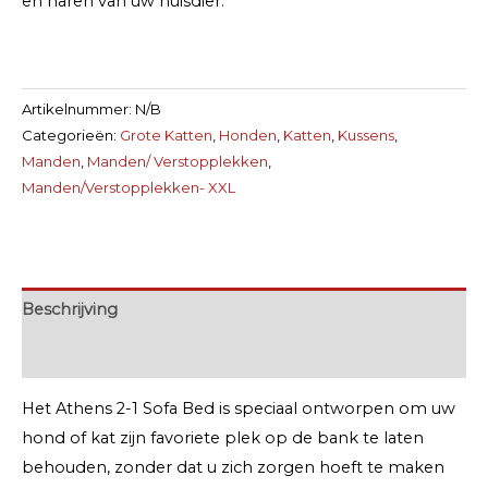
en haren van uw huisdier.
aantal
Artikelnummer:
N/B
Categorieën:
Grote Katten
,
Honden
,
Katten
,
Kussens
,
Manden
,
Manden/ Verstopplekken
,
Manden/Verstopplekken- XXL
Beschrijving
Extra informatie
Het Athens 2-1 Sofa Bed is speciaal ontworpen om uw
hond of kat zijn favoriete plek op de bank te laten
behouden, zonder dat u zich zorgen hoeft te maken