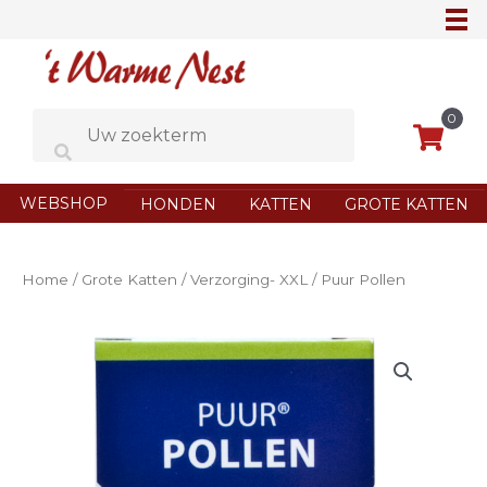
Ga
naar
de
inhoud
0
WEBSHOP
HONDEN
KATTEN
GROTE KATTEN
Home
/
Grote Katten
/
Verzorging- XXL
/ Puur Pollen