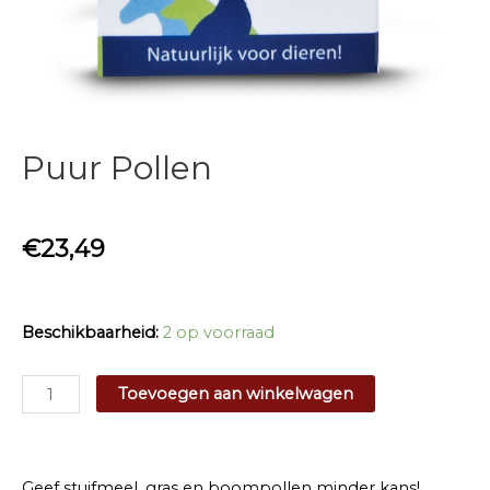
Puur Pollen
€
23,49
Beschikbaarheid:
2 op voorraad
Puur
Toevoegen aan winkelwagen
Pollen
aantal
Geef stuifmeel, gras en boompollen minder kans!