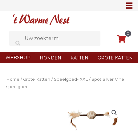
Ga
naar
de
inhoud
0
WEBSHOP
HONDEN
KATTEN
GROTE KATTEN
Home
/
Grote Katten
/
Speelgoed- XXL
/ Spot Silver Vine
speelgoed