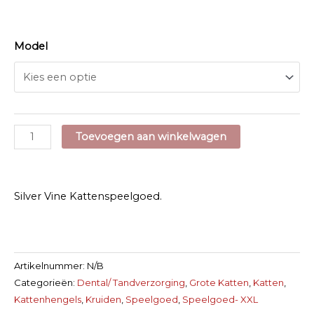
Model
Spot
Toevoegen aan winkelwagen
Silver
Vine
speelgoed
Silver Vine Kattenspeelgoed.
aantal
Artikelnummer:
N/B
Categorieën:
Dental/ Tandverzorging
,
Grote Katten
,
Katten
,
Kattenhengels
,
Kruiden
,
Speelgoed
,
Speelgoed- XXL