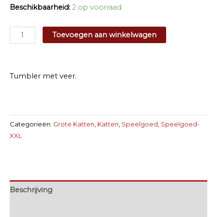
Beschikbaarheid:
2 op voorraad
Tumbler
Toevoegen aan winkelwagen
aantal
Tumbler met veer.
Categorieën:
Grote Katten
,
Katten
,
Speelgoed
,
Speelgoed-
XXL
Beschrijving
Extra informatie