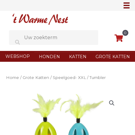
Ga
naar
de
inhoud
0
WEBSHOP
HONDEN
KATTEN
GROTE KATTEN
Home
/
Grote Katten
/
Speelgoed- XXL
/ Tumbler