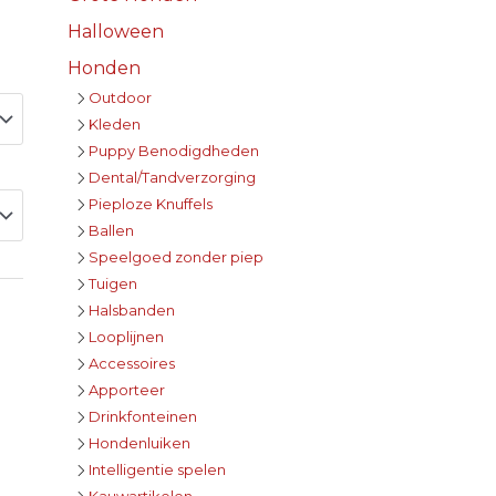
Halloween
Honden
Outdoor
Kleden
Puppy Benodigdheden
Dental/Tandverzorging
Pieploze Knuffels
Ballen
Speelgoed zonder piep
Tuigen
Halsbanden
Looplijnen
Accessoires
Apporteer
Drinkfonteinen
Hondenluiken
Intelligentie spelen
Kauwartikelen