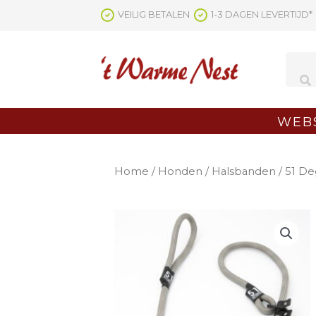
Ga
VEILIG BETALEN
1-3 DAGEN LEVERTIJD*
naar
de
inhoud
WEB
Home
/
Honden
/
Halsbanden
/ 51 De