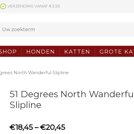
VERZENDING VANAF €3,95
SHOP
HONDEN
KATTEN
GROTE KA
grees North Wanderful Slipline
51 Degrees North Wanderfu
Slipline
€
18,45
–
€
20,45