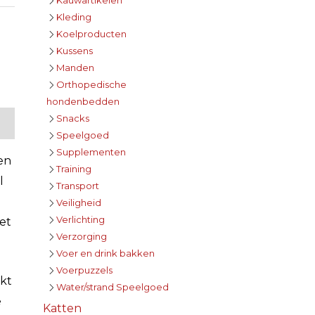
Kleding
Koelproducten
Kussens
Manden
Orthopedische
hondenbedden
Snacks
Speelgoed
Supplementen
en
Training
l
Transport
Veiligheid
Verlichting
et
Verzorging
Voer en drink bakken
Voerpuzzels
akt
Water/strand Speelgoed
e
Katten