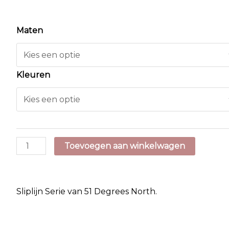
Maten
Kleuren
51
Toevoegen aan winkelwagen
Degrees
North
Wanderful
Sliplijn Serie van 51 Degrees North.
Slipline
aantal