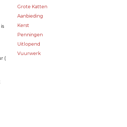
Grote Katten
Aanbieding
Kerst
is
Penningen
Uitlopend
Vuurwerk
r (
t