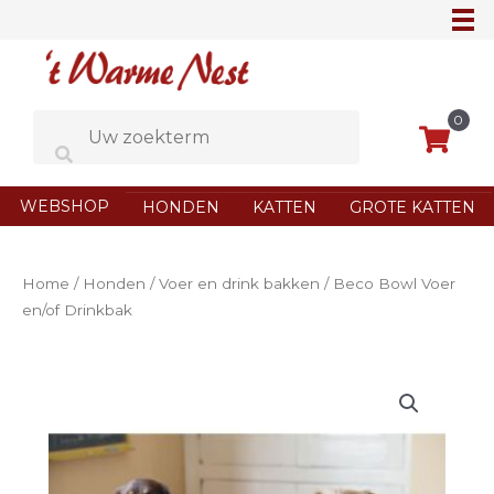
Ga
naar
de
inhoud
0
WEBSHOP
HONDEN
KATTEN
GROTE KATTEN
Home
/
Honden
/
Voer en drink bakken
/ Beco Bowl Voer
en/of Drinkbak