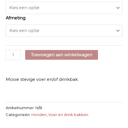
Afmeting
Beco
Toevoegen aan winkelwagen
Bowl
Voer
en/of
Mooie stevige voer en/of drinkbak.
Drinkbak
aantal
Artikelnummer:
N/B
Categorieën:
Honden
,
Voer en drink bakken