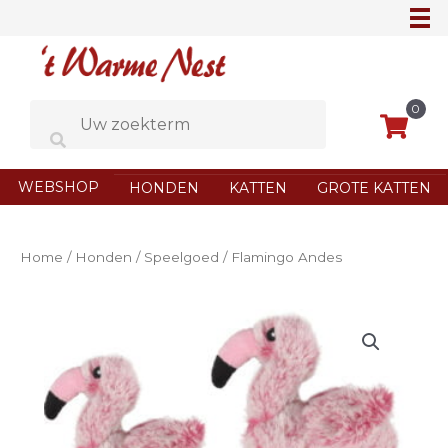
Ga
naar
de
inhoud
0
WEBSHOP
HONDEN
KATTEN
GROTE KATTEN
Home
/
Honden
/
Speelgoed
/ Flamingo Andes