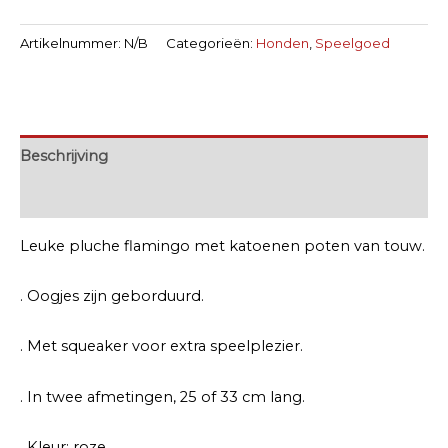
Artikelnummer:
N/B
Categorieën:
Honden
,
Speelgoed
Beschrijving
Extra informatie
Leuke pluche flamingo met katoenen poten van touw.
. Oogjes zijn geborduurd.
. Met squeaker voor extra speelplezier.
. In twee afmetingen, 25 of 33 cm lang.
. Kleur: roze.