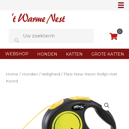
Ga
naar
de
inhoud
0
WEBSHOP
HONDEN
KATTEN
GROTE KATTEN
Home
/
Honden
/
Veiligheid
/ Flexi New Neon Rollijn met
Koord