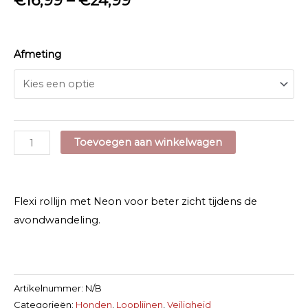
€
16,99
–
€
24,99
Afmeting
Flexi
Toevoegen aan winkelwagen
New
Neon
Rollijn
Flexi rollijn met Neon voor beter zicht tijdens de
met
avondwandeling.
Koord
aantal
Artikelnummer:
N/B
Categorieën:
Honden
,
Looplijnen
,
Veiligheid