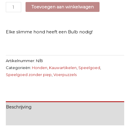
Gigwi
Toevoegen aan winkelwagen
Bulb
Vulbaar
Speeltje
Elke slimme hond heeft een Bulb nodig!
aantal
Artikelnummer:
N/B
Categorieën:
Honden
,
Kauwartikelen
,
Speelgoed
,
Speelgoed zonder piep
,
Voerpuzzels
Beschrijving
Extra informatie