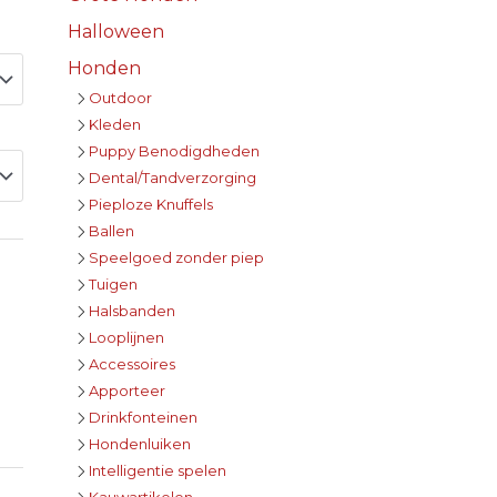
Halloween
Honden
Outdoor
Kleden
Puppy Benodigdheden
Dental/Tandverzorging
Pieploze Knuffels
Ballen
Speelgoed zonder piep
Tuigen
Halsbanden
Looplijnen
Accessoires
Apporteer
Drinkfonteinen
Hondenluiken
Intelligentie spelen
Kauwartikelen