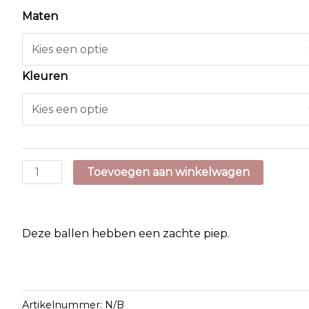
Maten
Kleuren
Gloria
Toevoegen aan winkelwagen
Balls
Low
Squeaker
Deze ballen hebben een zachte piep.
aantal
Artikelnummer:
N/B