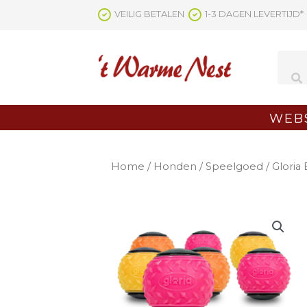
Ga
VEILIG BETALEN
1-3 DAGEN LEVERTIJD*
naar
de
inhoud
WEB
Home
/
Honden
/
Speelgoed
/ Gloria