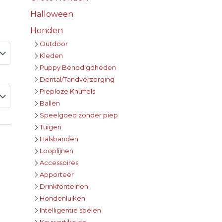
Halloween
Honden
Outdoor
Kleden
Puppy Benodigdheden
Dental/Tandverzorging
Pieploze Knuffels
Ballen
Speelgoed zonder piep
Tuigen
Halsbanden
Looplijnen
Accessoires
Apporteer
Drinkfonteinen
Hondenluiken
Intelligentie spelen
Kauwartikelen