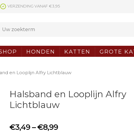
VERZENDING VANAF €3,95
SHOP
HONDEN
KATTEN
GROTE KA
and en Looplijn Alfry Lichtblauw
Halsband en Looplijn Alfry
Lichtblauw
€
3,49
–
€
8,99