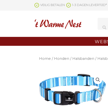
Ga
VEILIG BETALEN
1-3 DAGEN LEVERTIJD*
naar
de
inhoud
WEB
Home
/
Honden
/
Halsbanden
/ Halsb