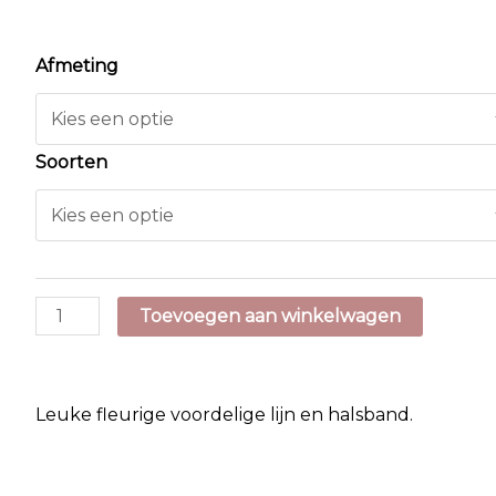
Afmeting
Soorten
Halsband
Toevoegen aan winkelwagen
en
Looplijn
Alfry
Leuke fleurige voordelige lijn en halsband.
Lichtblauw
aantal