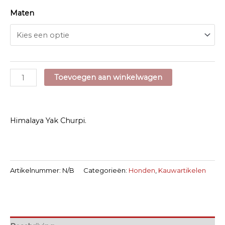
Maten
Himalaya
Toevoegen aan winkelwagen
Yak
Churpi
aantal
Himalaya Yak Churpi.
Artikelnummer:
N/B
Categorieën:
Honden
,
Kauwartikelen