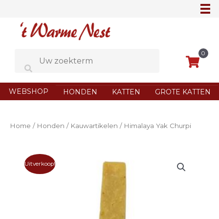
Ga
naar
de
inhoud
0
WEBSHOP
HONDEN
KATTEN
GROTE KATTEN
Home
/
Honden
/
Kauwartikelen
/ Himalaya Yak Churpi
Uitverkoop!