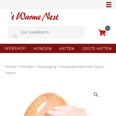
Ga
naar
de
inhoud
0
WEBSHOP
HONDEN
KATTEN
GROTE KATTEN
Home
/
Honden
/
Verzorging
/ Houtenborstel met Nylon
haren.