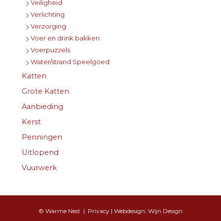
Veiligheid
Verlichting
Verzorging
Voer en drink bakken
Voerpuzzels
Water/strand Speelgoed
Katten
Grote Katten
Aanbieding
Kerst
Penningen
Uitlopend
Vuurwerk
© Warme Nest |
Privacy
| Webdesign:
Wijn Design