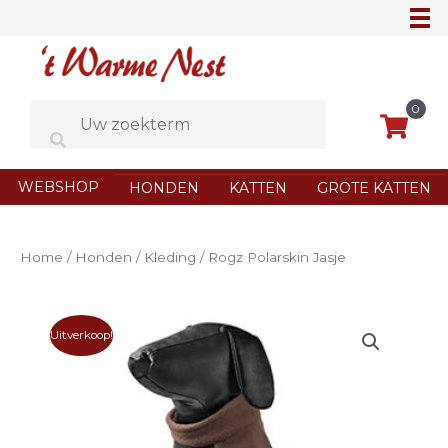
Ga
naar
de
inhoud
0
WEBSHOP
HONDEN
KATTEN
GROTE KATTEN
Home
/
Honden
/
Kleding
/ Rogz Polarskin Jasje
Uitverkoop!