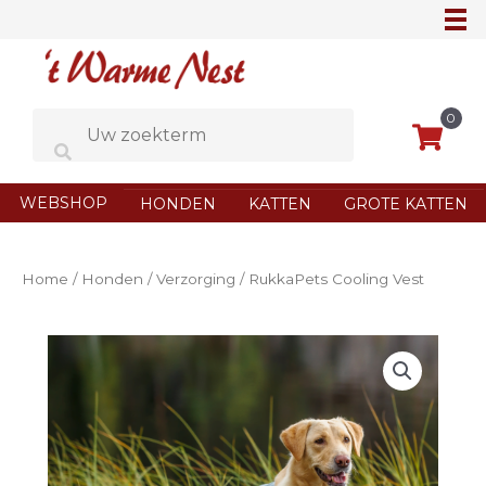
Ga
naar
de
inhoud
0
WEBSHOP
HONDEN
KATTEN
GROTE KATTEN
Home
/
Honden
/
Verzorging
/ RukkaPets Cooling Vest