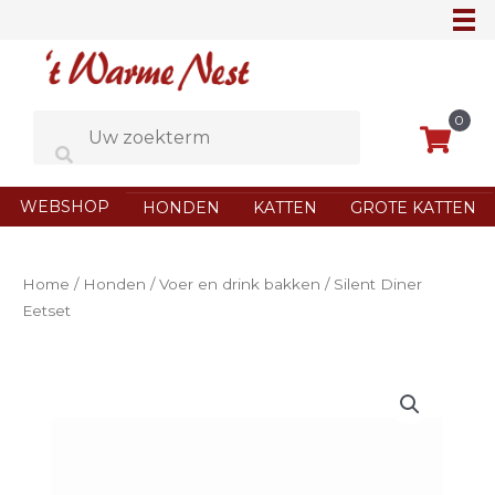
Ga
naar
de
inhoud
0
WEBSHOP
HONDEN
KATTEN
GROTE KATTEN
Home
/
Honden
/
Voer en drink bakken
/ Silent Diner
Eetset