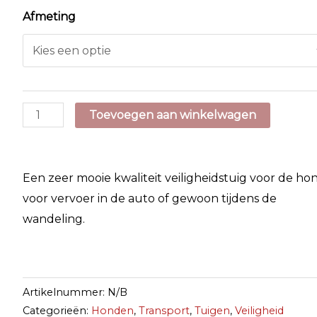
Afmeting
Sötnos
Toevoegen aan winkelwagen
Triple
Safety
Harness
Een zeer mooie kwaliteit veiligheidstuig voor de ho
aantal
voor vervoer in de auto of gewoon tijdens de
wandeling.
Artikelnummer:
N/B
Categorieën:
Honden
,
Transport
,
Tuigen
,
Veiligheid