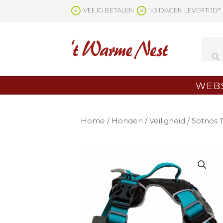
Ga
VEILIG BETALEN
1-3 DAGEN LEVERTIJD*
naar
de
inhoud
WEB
Home
/
Honden
/
Veiligheid
/ Sötnos T