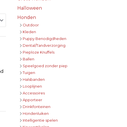
Halloween
Honden
Outdoor
Kleden
Puppy Benodigdheden
Dental/Tandverzorging
Pieploze Knuffels
Ballen
Speelgoed zonder piep
nd
Tuigen
Halsbanden
Looplijnen
Accessoires
Apporteer
Drinkfonteinen
Hondenluiken
Intelligentie spelen
Kauwartikelen