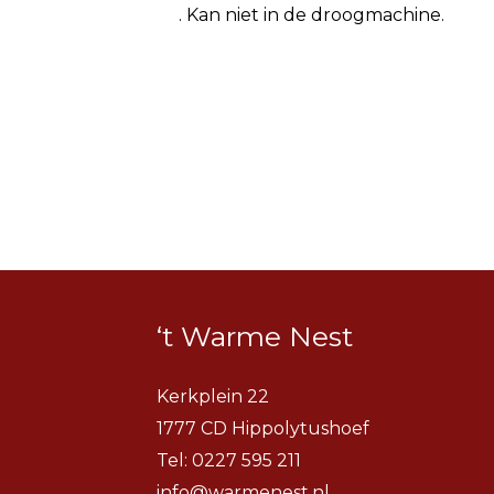
. Kan niet in de droogmachine.
‘t Warme Nest
Kerkplein 22
1777 CD Hippolytushoef
Tel:
0227 595 211
info@warmenest.nl