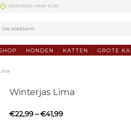
VERZENDING VANAF €3,95
SHOP
HONDEN
KATTEN
GROTE KA
 Lima
Winterjas Lima
€
22,99
–
€
41,99