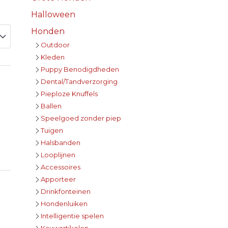
Halloween
Honden
Outdoor
Kleden
Puppy Benodigdheden
Dental/Tandverzorging
Pieploze Knuffels
Ballen
Speelgoed zonder piep
Tuigen
Halsbanden
Looplijnen
Accessoires
Apporteer
Drinkfonteinen
Hondenluiken
Intelligentie spelen
Kauwartikelen