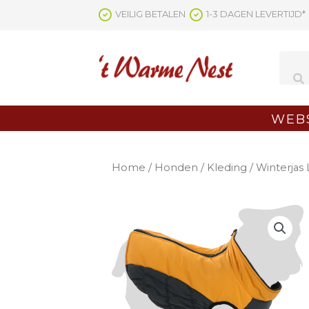
Ga
VEILIG BETALEN
1-3 DAGEN LEVERTIJD*
naar
de
inhoud
WEB
Home
/
Honden
/
Kleding
/ Winterjas