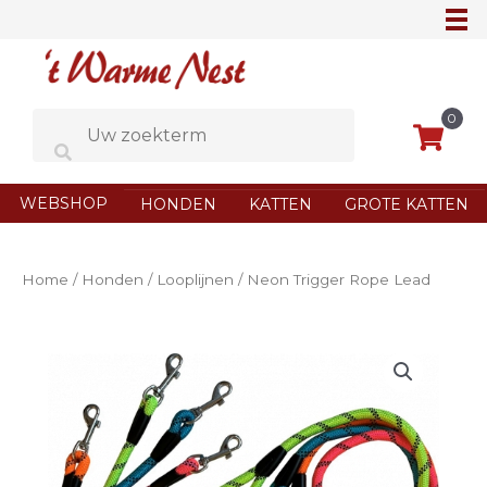
Ga
naar
de
inhoud
0
WEBSHOP
HONDEN
KATTEN
GROTE KATTEN
Home
/
Honden
/
Looplijnen
/ Neon Trigger Rope Lead