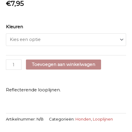
€
7,95
Kleuren
Neon
Toevoegen aan winkelwagen
Trigger
Rope
Lead
Reflecterende looplijnen.
aantal
Artikelnummer:
N/B
Categorieën:
Honden
,
Looplijnen