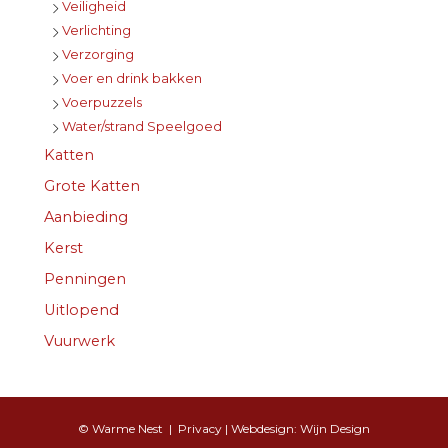
Veiligheid
Verlichting
Verzorging
Voer en drink bakken
Voerpuzzels
Water/strand Speelgoed
Katten
Grote Katten
Aanbieding
Kerst
Penningen
Uitlopend
Vuurwerk
© Warme Nest |
Privacy
| Webdesign:
Wijn Design